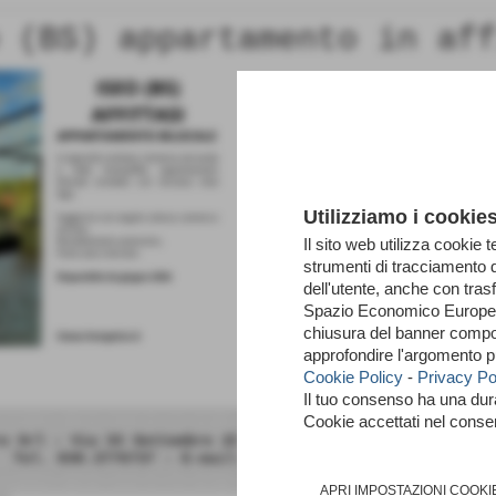
 (BS) appartamento in af
Utilizziamo i cookie
Il sito web utilizza cookie t
strumenti di tracciamento 
dell'utente, anche con tras
Spazio Economico Europeo 
chiusura del banner compor
approfondire l'argomento p
Cookie Policy
-
Privacy Po
Il tuo consenso ha una du
Cookie accettati nel cons
e Srl - Via XX Settembre 2C 25122 Brescia (BS)- P.Iva C.
Tel. 030.3776737 - E-mail: info@esseimmobiliaresrl.it
APRI IMPOSTAZIONI COOKI