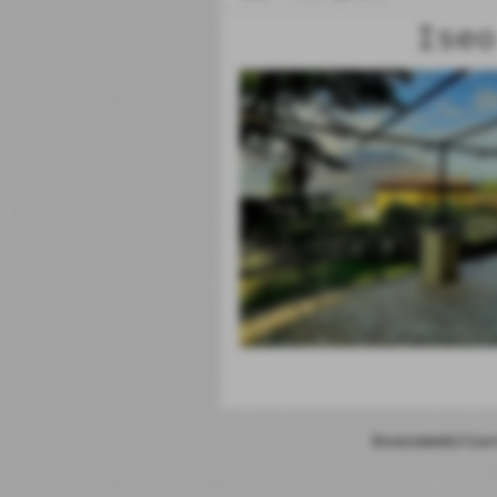
Invia
Iseo
Esseimmobiliar