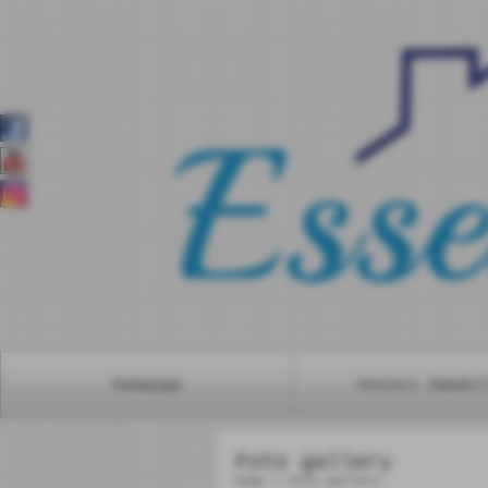
Homepage
Annunci Immobil
Foto gallery
Home
>
Foto gallery