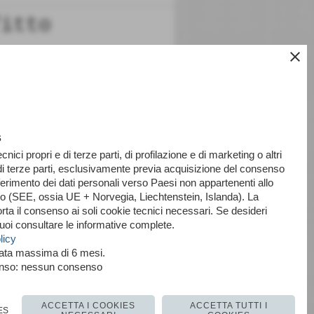
fitto
close
s
ecnici propri e di terze parti, di profilazione e di marketing o altri
di terze parti, esclusivamente previa acquisizione del consenso
ferimento dei dati personali verso Paesi non appartenenti allo
(SEE, ossia UE + Norvegia, Liechtenstein, Islanda). La
ta il consenso ai soli cookie tecnici necessari. Se desideri
uoi consultare le informative complete.
licy
risultati: 1-0 / 0
rata massima di 6 mesi.
enso: nessun consenso
F. 02305450989
ACCETTA I COOKIES
ACCETTA TUTTI I
ES